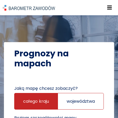
Roz
POWRÓT DO STRONY GŁÓWNEJ
PROGNOZY
PROGNOZY NA MAPACH
Prognozy na
mapach
Jaką mapę chcesz zobaczyć?
całego kraju
województwa
Poziom szczegółowości mapy