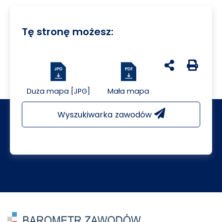
Tę stronę możesz:
udostępnij na 
Generuj 
Duża mapa [JPG]
Mała mapa
Wyszukiwarka zawodów