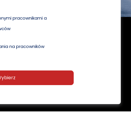
pnymi pracownikami a
wców
nia na pracowników
ybierz