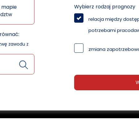
Wybierz rodzaj prognozy
 mapie
ództw
relacja między dostę
potrzebami pracoda
orównać:
azwę zawodu z
zmiana zapotrzebowa
W