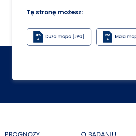
Tę stronę możesz:
Duża mapa [JPG]
Mała ma
PROGNOZY
O BADANIU