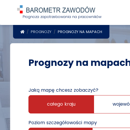
Prognoza zapotrzebowania na pracowników
POWRÓT DO STRONY GŁÓWNEJ
PROGNOZY
PROGNOZY NA MAPACH
Prognozy na mapac
Jaką mapę chcesz zobaczyć?
całego kraju
wojewó
Poziom szczegółowości mapy