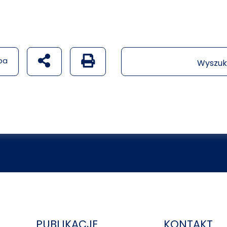
udostępnij na social mediach
Generuj wersję PDF strony
pa
Wyszuk
PUBLIKACJE
KONTAKT