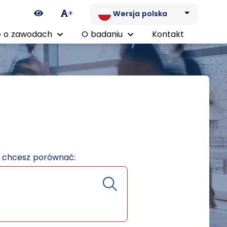
Ikona zmiany kontrastu
+
Wersja polska
 o zawodach
O badaniu
Kontakt
e chcesz porównać: