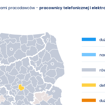
ebami pracodawców -
pracownicy telefonicznej i elektro
duż
nad
rów
def
duż