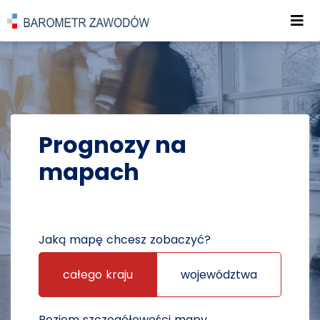
Roz
POWRÓT DO STRONY GŁÓWNEJ
PROGNOZY
PROGNOZY NA MAPACH
Prognozy na
mapach
Jaką mapę chcesz zobaczyć?
całego kraju
województwa
Poziom szczegółowości mapy