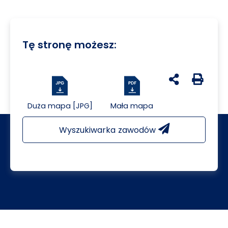
Tę stronę możesz:
udostępnij na 
Generuj 
Duża mapa [JPG]
Mała mapa
Wyszukiwarka zawodów