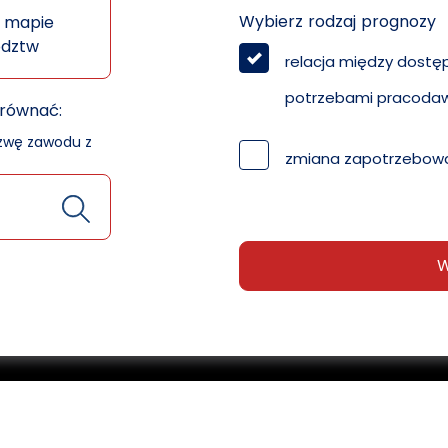
Wybierz rodzaj prognozy
 mapie
ództw
relacja między dostę
potrzebami pracoda
orównać:
azwę zawodu z
zmiana zapotrzebowa
W