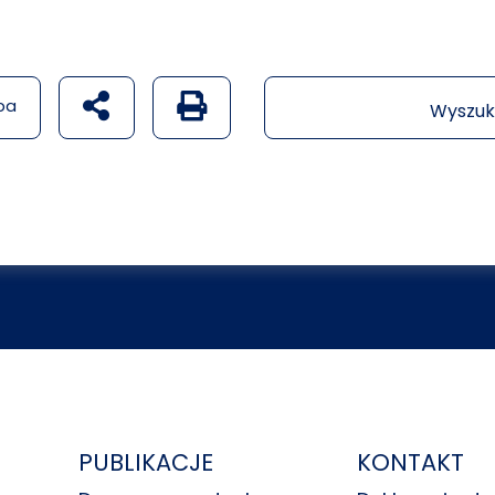
udostępnij na social mediach
Generuj wersję PDF strony
pa
Wyszuk
PUBLIKACJE
KONTAKT