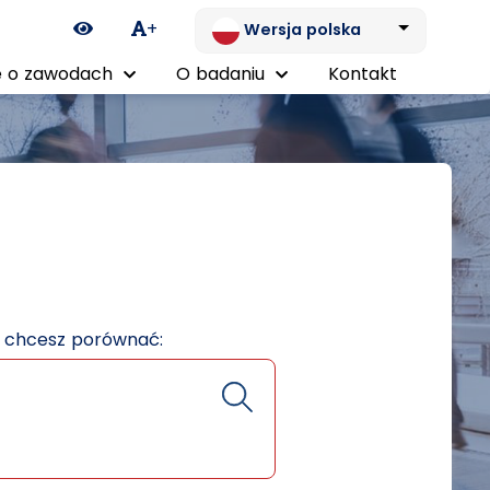
Ikona zmiany kontrastu
+
Wersja polska
 o zawodach
O badaniu
Kontakt
e chcesz porównać: