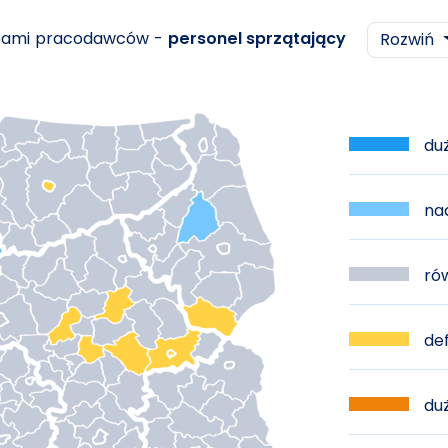
ebami pracodawców -
personel sprzątający
Rozwiń
duż
nad
rów
def
duż