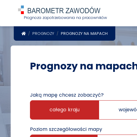
Prognoza zapotrzebowania na pracowników
POWRÓT DO STRONY GŁÓWNEJ
PROGNOZY
PROGNOZY NA MAPACH
Prognozy na mapac
Jaką mapę chcesz zobaczyć?
całego kraju
wojewó
Poziom szczegółowości mapy