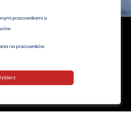
pnymi pracownikami a
wców
nia na pracowników
ybierz