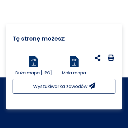
Tę stronę możesz:
udostępnij na 
Generuj 
Duża mapa [JPG]
Mała mapa
Wyszukiwarka zawodów