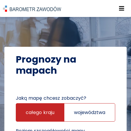
Roz
POWRÓT DO STRONY GŁÓWNEJ
PROGNOZY
PROGNOZY NA MAPACH
Prognozy na
mapach
Jaką mapę chcesz zobaczyć?
całego kraju
województwa
Poziom szczegółowości mapy