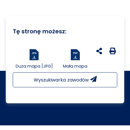
Tę stronę możesz:
udostępnij na 
Generuj 
Duża mapa [JPG]
Mała mapa
Wyszukiwarka zawodów