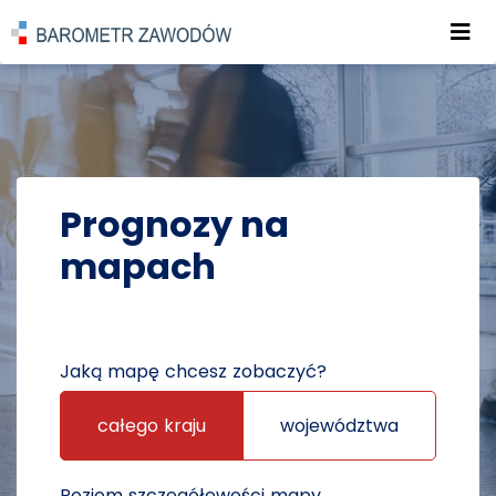
Roz
POWRÓT DO STRONY GŁÓWNEJ
PROGNOZY
PROGNOZY NA MAPACH
Prognozy na
mapach
Jaką mapę chcesz zobaczyć?
całego kraju
województwa
Poziom szczegółowości mapy