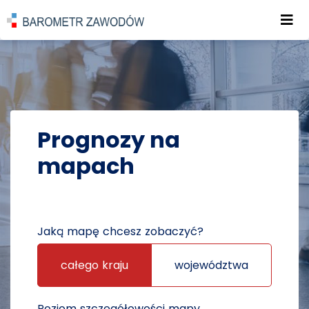
Roz
POWRÓT DO STRONY GŁÓWNEJ
PROGNOZY
PROGNOZY NA MAPACH
Prognozy na
mapach
Jaką mapę chcesz zobaczyć?
całego kraju
województwa
Poziom szczegółowości mapy