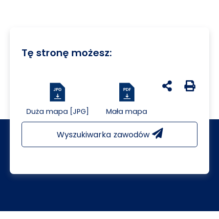
Tę stronę możesz:
udostępnij na 
Generuj 
Duża mapa [JPG]
Mała mapa
Wyszukiwarka zawodów