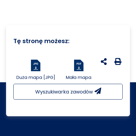
Tę stronę możesz:
udostępnij na 
Generuj 
Duża mapa [JPG]
Mała mapa
Wyszukiwarka zawodów