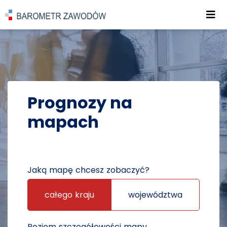
Roz
POWRÓT DO STRONY GŁÓWNEJ
PROGNOZY
PROGNOZY NA MAPACH
Prognozy na
mapach
Jaką mapę chcesz zobaczyć?
całego kraju
województwa
Poziom szczegółowości mapy