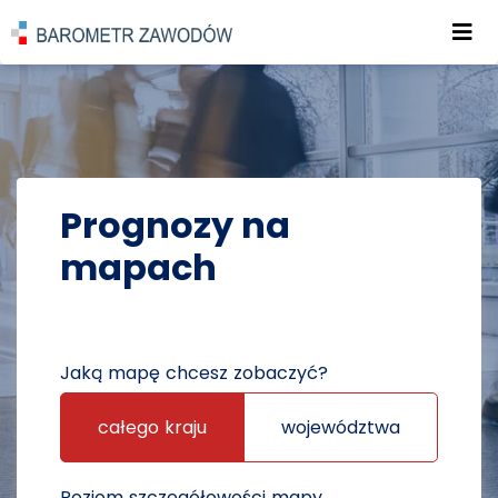
Roz
POWRÓT DO STRONY GŁÓWNEJ
PROGNOZY
PROGNOZY NA MAPACH
Prognozy na
mapach
Jaką mapę chcesz zobaczyć?
całego kraju
województwa
Poziom szczegółowości mapy