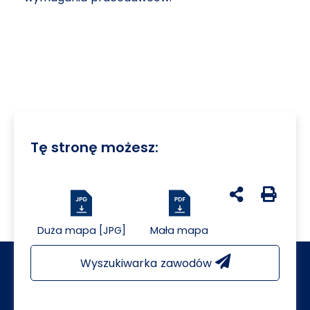
Tę stronę możesz:
udostępnij na 
Generuj 
Duża mapa [JPG]
Mała mapa
Wyszukiwarka zawodów