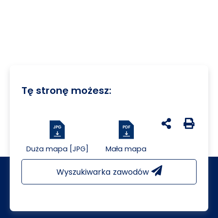
Tę stronę możesz:
udostępnij na 
Generuj 
Duża mapa [JPG]
Mała mapa
Wyszukiwarka zawodów