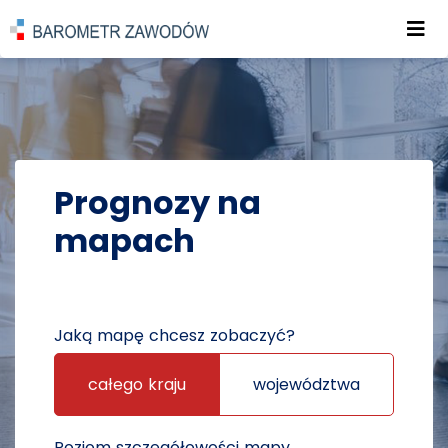
Roz
POWRÓT DO STRONY GŁÓWNEJ
PROGNOZY
PROGNOZY NA MAPACH
Prognozy na
mapach
Jaką mapę chcesz zobaczyć?
całego kraju
województwa
Poziom szczegółowości mapy