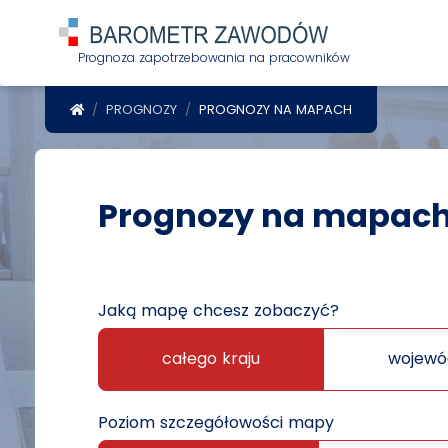
Prognoza zapotrzebowania na pracowników
POWRÓT DO STRONY GŁÓWNEJ
PROGNOZY
PROGNOZY NA MAPACH
Prognozy na mapac
Jaką mapę chcesz zobaczyć?
całego kraju
wojewó
Poziom szczegółowości mapy