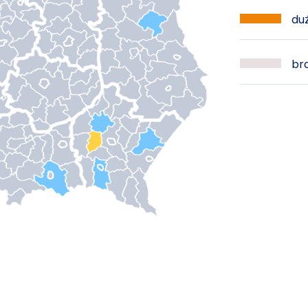
duż
bra