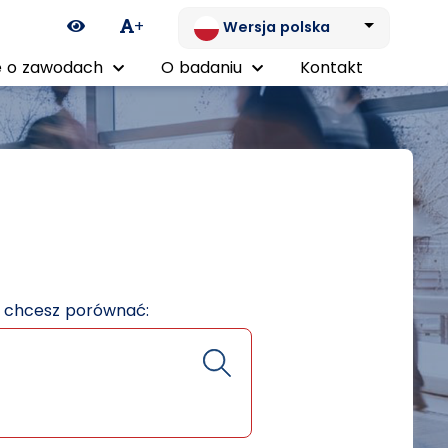
Ikona zmiany kontrastu
+
Wersja polska
 o zawodach
O badaniu
Kontakt
e chcesz porównać: