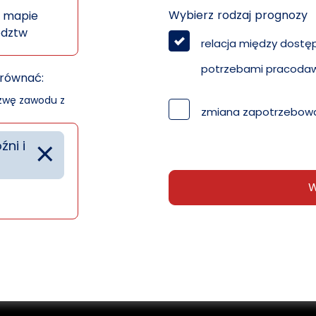
Wybierz rodzaj prognozy
 mapie
ództw
relacja między dostę
potrzebami pracoda
orównać:
azwę zawodu z
zmiana zapotrzebowa
×
ni i
W