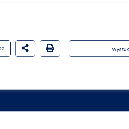
udostępnij na social mediach
Generuj wersję PDF strony
pa
Wyszuk