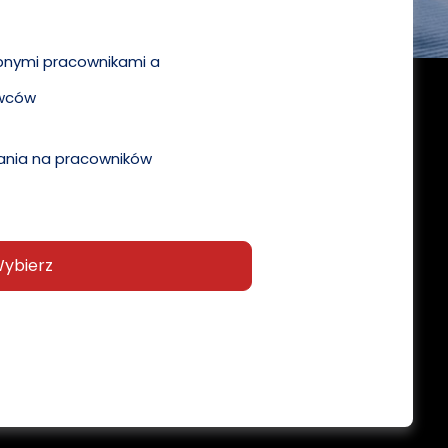
pnymi pracownikami a
wców
nia na pracowników
ybierz