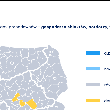
ebami pracodawców -
gospodarze obiektów, portierzy, 
duż
nad
rów
def