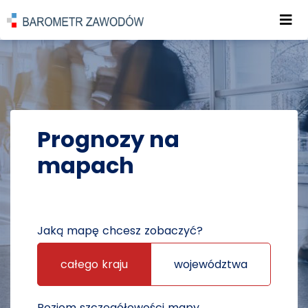
Roz
POWRÓT DO STRONY GŁÓWNEJ
PROGNOZY
PROGNOZY NA MAPACH
Prognozy na
mapach
Jaką mapę chcesz zobaczyć?
całego kraju
województwa
Poziom szczegółowości mapy