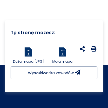
Tę stronę możesz:
udostępnij na 
Generuj 
Duża mapa [JPG]
Mała mapa
Wyszukiwarka zawodów