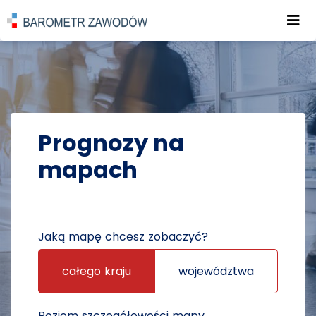
Roz
POWRÓT DO STRONY GŁÓWNEJ
PROGNOZY
PROGNOZY NA MAPACH
Prognozy na
mapach
Jaką mapę chcesz zobaczyć?
całego kraju
województwa
Poziom szczegółowości mapy