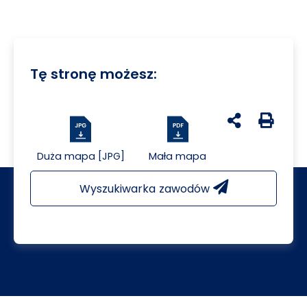
Tę stronę możesz:
udostępnij na 
Generuj 
Duża mapa [JPG]
Mała mapa
Wyszukiwarka zawodów