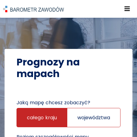
Roz
POWRÓT DO STRONY GŁÓWNEJ
PROGNOZY
PROGNOZY NA MAPACH
Prognozy na
mapach
Jaką mapę chcesz zobaczyć?
całego kraju
województwa
Poziom szczegółowości mapy