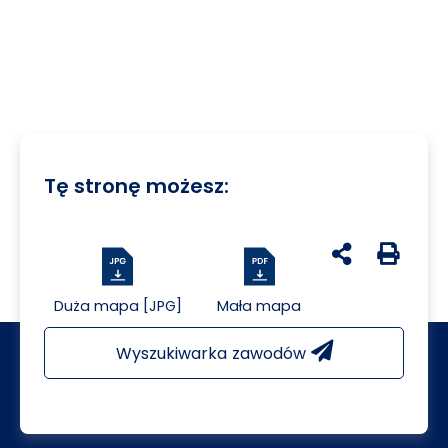
Tę stronę możesz:
udostępnij na 
Generuj 
Duża mapa [JPG]
Mała mapa
Wyszukiwarka zawodów