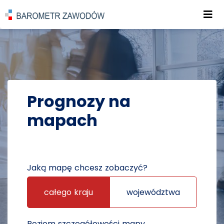
Roz
POWRÓT DO STRONY GŁÓWNEJ
PROGNOZY
PROGNOZY NA MAPACH
Prognozy na
mapach
Jaką mapę chcesz zobaczyć?
całego kraju
województwa
Poziom szczegółowości mapy