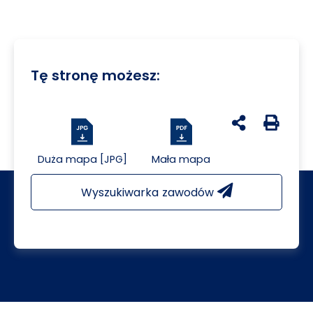
Tę stronę możesz:
udostępnij na 
Generuj 
Duża mapa [JPG]
Mała mapa
Wyszukiwarka zawodów