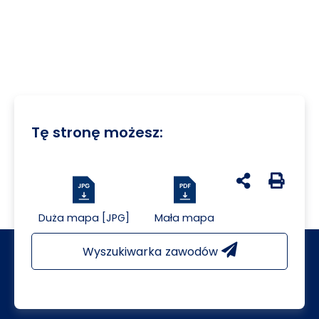
Tę stronę możesz:
udostępnij na 
Generuj 
Duża mapa [JPG]
Mała mapa
Wyszukiwarka zawodów