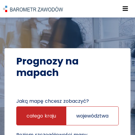
Roz
POWRÓT DO STRONY GŁÓWNEJ
PROGNOZY
PROGNOZY NA MAPACH
Prognozy na
mapach
Jaką mapę chcesz zobaczyć?
całego kraju
województwa
Poziom szczegółowości mapy