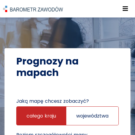
Roz
POWRÓT DO STRONY GŁÓWNEJ
PROGNOZY
PROGNOZY NA MAPACH
Prognozy na
mapach
Jaką mapę chcesz zobaczyć?
całego kraju
województwa
Poziom szczegółowości mapy