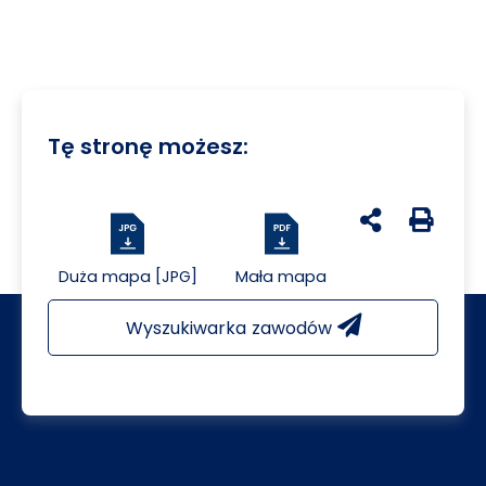
Tę stronę możesz:
udostępnij na 
Generuj 
Duża mapa [JPG]
Mała mapa
Wyszukiwarka zawodów