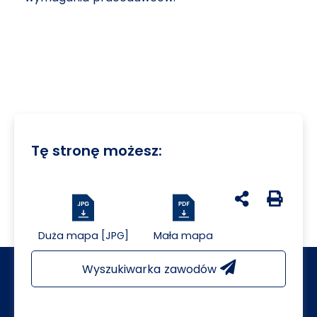
Tę stronę możesz:
udostępnij na 
Generuj 
Duża mapa [JPG]
Mała mapa
Wyszukiwarka zawodów