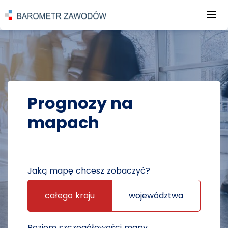
Roz
POWRÓT DO STRONY GŁÓWNEJ
PROGNOZY
PROGNOZY NA MAPACH
Prognozy na
mapach
Jaką mapę chcesz zobaczyć?
całego kraju
województwa
Poziom szczegółowości mapy