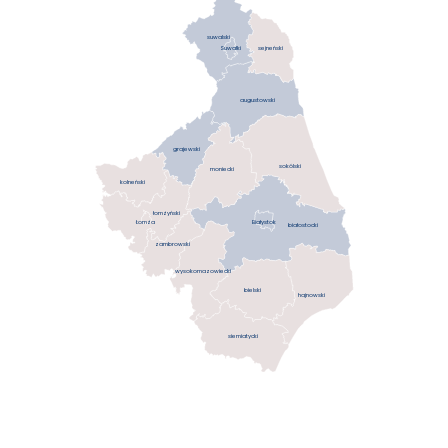
suwalski
sejneński
Suwałki
augustowski
grajewski
sokólski
moniecki
kolneński
łomżyński
Łomża
Białystok
białostocki
zambrowski
wysokomazowiecki
bielski
hajnowski
siemiatycki