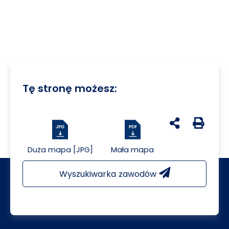
Tę stronę możesz:
udostępnij na 
Generuj 
Duża mapa [JPG]
Mała mapa
Wyszukiwarka zawodów