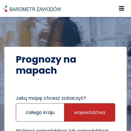
Roz
POWRÓT DO STRONY GŁÓWNEJ
PROGNOZY
PROGNOZY NA MAPACH
Prognozy na
mapach
Jaką mapę chcesz zobaczyć?
całego kraju
województwa
Wybierz województwo lub województwa,