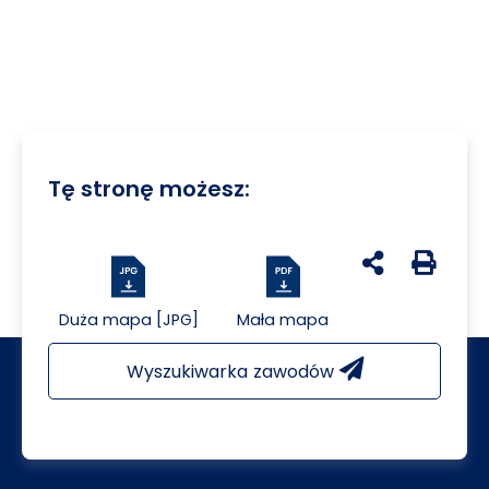
Tę stronę możesz:
udostępnij na 
Generuj 
Duża mapa [JPG]
Mała mapa
Wyszukiwarka zawodów