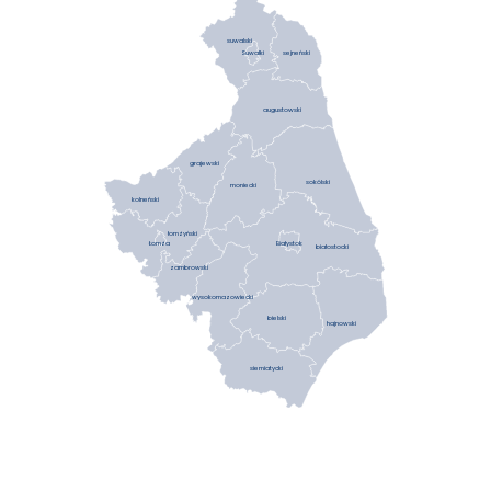
suwalski
sejneński
Suwałki
augustowski
grajewski
sokólski
moniecki
kolneński
łomżyński
Łomża
Białystok
białostocki
zambrowski
wysokomazowiecki
bielski
hajnowski
siemiatycki