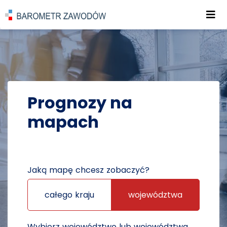
Roz
POWRÓT DO STRONY GŁÓWNEJ
PROGNOZY
PROGNOZY NA MAPACH
Prognozy na
mapach
Jaką mapę chcesz zobaczyć?
całego kraju
województwa
Wybierz województwo lub województwa,