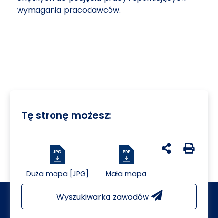
wymagania pracodawców.
Tę stronę możesz:
udostępnij na 
Generuj 
Duża mapa [JPG]
Mała mapa
Wyszukiwarka zawodów