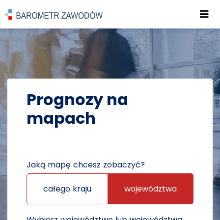
Roz
POWRÓT DO STRONY GŁÓWNEJ
PROGNOZY
PROGNOZY NA MAPACH
Prognozy na
mapach
Jaką mapę chcesz zobaczyć?
całego kraju
województwa
Wybierz województwo lub województwa,