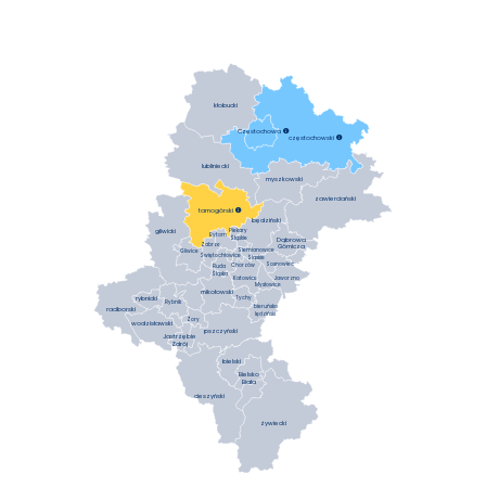
kłobucki
Częstochowa

częstochowski

lubliniecki
myszkowski
zawierciański
tarnogórski

będziński
gliwicki
Piekary
Bytom
Śląskie
Dąbrowa
Zabrze
Górnicza
Siemianowice
Gliwice
Świętochłowice
Śląskie
Sosnowiec
Chorzów
Ruda
Śląska
Katowice
Jaworzno
Mysłowice
mikołowski
rybnicki
Tychy
Rybnik
bieruńsko
raciborski
lędziński
Żory
wodzisławski
pszczyński
Jastrzębie
Zdrój
bielski
Bielsko
Biała
cieszyński
żywiecki