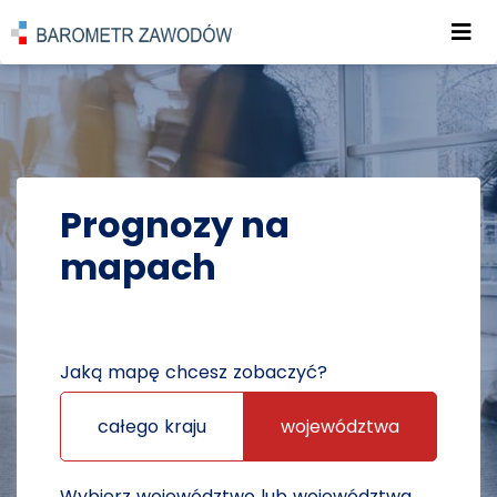
Roz
POWRÓT DO STRONY GŁÓWNEJ
PROGNOZY
PROGNOZY NA MAPACH
Prognozy na
mapach
Jaką mapę chcesz zobaczyć?
całego kraju
województwa
Wybierz województwo lub województwa,