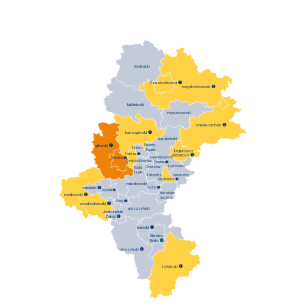
kłobucki
Częstochowa

częstochowski

lubliniecki
myszkowski
zawierciański

tarnogórski

będziński
gliwicki

Piekary
Bytom
Śląskie
Dąbrowa
Zabrze

Górnicza

Siemianowice
Gliwice

Świętochłowice
Śląskie

Sosnowiec
Chorzów
Ruda
Śląska
Katowice
Jaworzno
Mysłowice

mikołowski
rybnicki

Tychy

Rybnik

bieruńsko
raciborski

lędziński
Żory

wodzisławski

pszczyński
Jastrzębie
Zdrój

bielski

Bielsko
Biała

cieszyński

żywiecki
