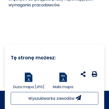
wymagania pracodawców.
Tę stronę możesz:
udostępnij na 
Generuj 
Duża mapa [JPG]
Mała mapa
Wyszukiwarka zawodów