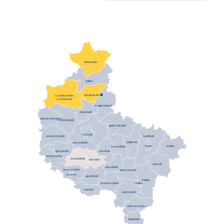
złotowski
pilski
chodzieski

czarnkowsko
trzcianecki
wągrowiecki
obornicki
międzychodzki
szamotulski
gnieźnieński
Poznań
koniński
nowotomyski
słupecki
poznański
Konin
kolski
wrzesiński
średzki
grodziski
wolsztyński
kościański
śremski
turecki
jarociński
leszczyński
pleszewski
Leszno
gostyński
kaliski
krotoszyński
Kalisz
rawicki
ostrowski
ostrzeszowski
kępiński