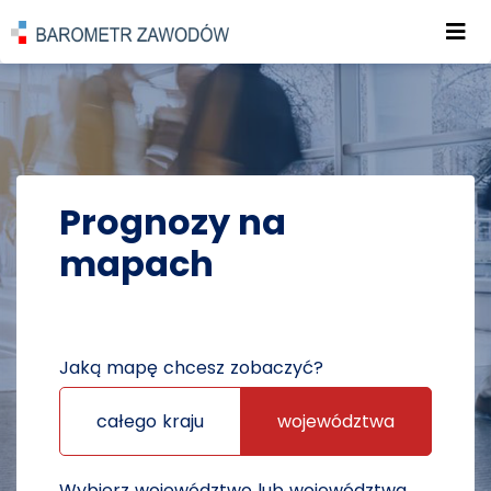
Roz
POWRÓT DO STRONY GŁÓWNEJ
PROGNOZY
PROGNOZY NA MAPACH
Prognozy na
mapach
Jaką mapę chcesz zobaczyć?
całego kraju
województwa
Wybierz województwo lub województwa,