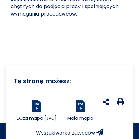
chętnych do podjęcia pracy i spełniających
wymagania pracodawców.
Tę stronę możesz:
udostępnij na 
Generuj 
Duża mapa [JPG]
Mała mapa
Wyszukiwarka zawodów