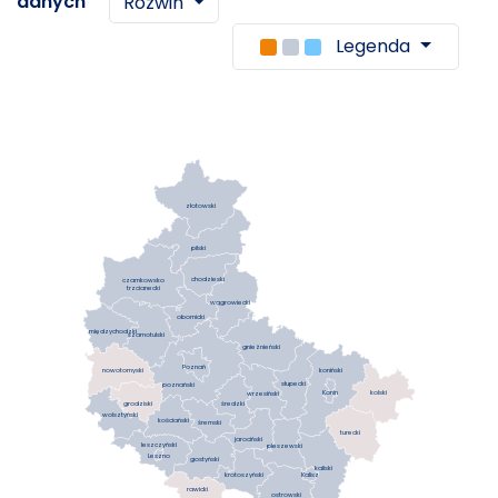
danych
Rozwiń
Legenda
złotowski
pilski
chodzieski
czarnkowsko
trzcianecki
wągrowiecki
obornicki
międzychodzki
szamotulski
gnieźnieński
Poznań
koniński
nowotomyski
słupecki
poznański
Konin
kolski
wrzesiński
średzki
grodziski
wolsztyński
kościański
śremski
turecki
jarociński
leszczyński
pleszewski
Leszno
gostyński
kaliski
krotoszyński
Kalisz
rawicki
ostrowski