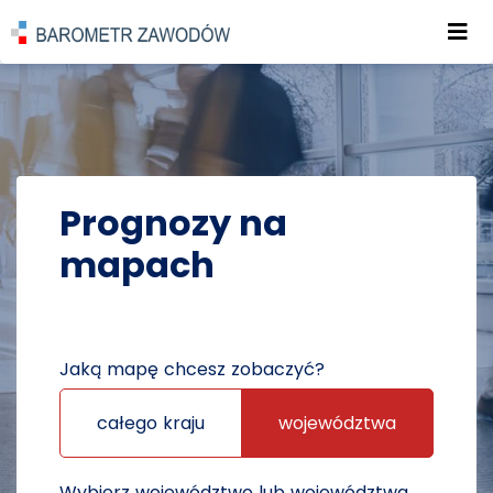
Roz
POWRÓT DO STRONY GŁÓWNEJ
PROGNOZY
PROGNOZY NA MAPACH
Prognozy na
mapach
Jaką mapę chcesz zobaczyć?
całego kraju
województwa
Wybierz województwo lub województwa,