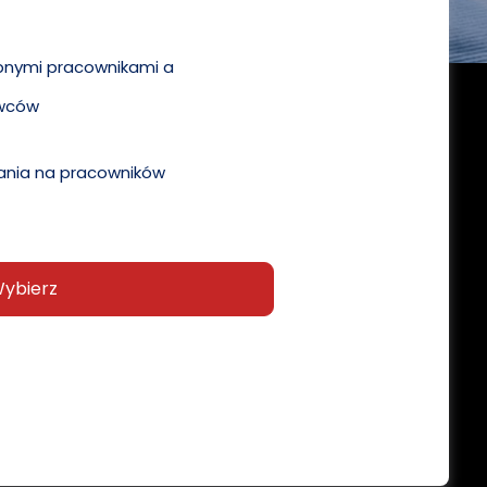
pnymi pracownikami a
wców
nia na pracowników
ybierz