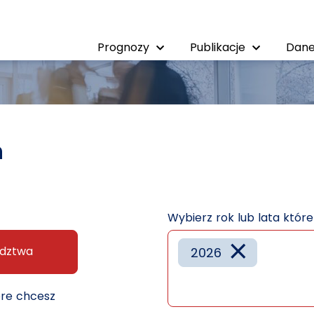
Prognozy
Publikacje
Dane
h
Wybierz rok lub lata któr
×
dztwa
2026
óre chcesz