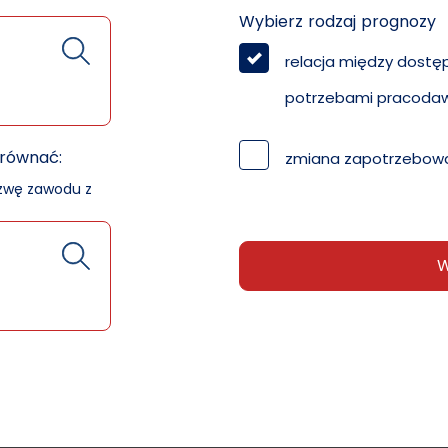
Wybierz rodzaj prognozy
relacja między dostę
potrzebami pracoda
orównać:
zmiana zapotrzebowa
azwę zawodu z
W