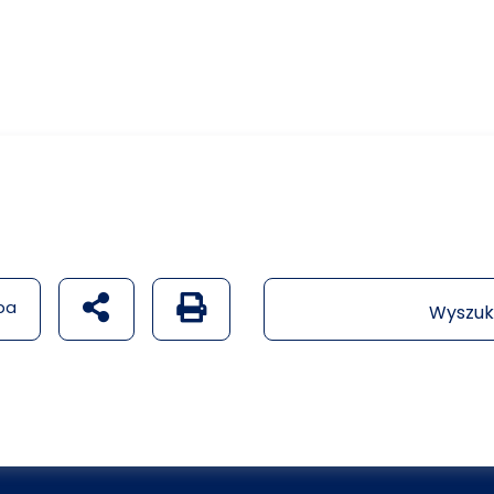
udostępnij na social mediach
Generuj wersję PDF strony
pa
Wyszuk