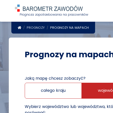
Prognoza zapotrzebowania na pracowników
POWRÓT DO STRONY GŁÓWNEJ
PROGNOZY
PROGNOZY NA MAPACH
Prognozy na mapac
Jaką mapę chcesz zobaczyć?
całego kraju
wojewó
Wybierz województwo lub województwa, kt
porównać: