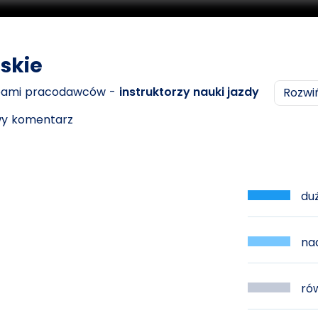
skie
ebami pracodawców -
instruktorzy nauki jazdy
Rozw
owy komentarz
duż
nad
rów