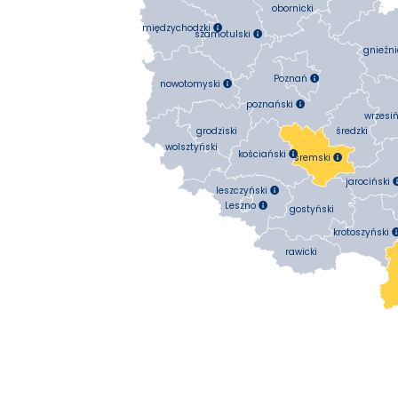
obornicki
międzychodzki

szamotulski

gnieźni
Poznań

nowotomyski

poznański

wrzesiń
średzki
grodziski
wolsztyński
kościański

śremski

jarociński
leszczyński

Leszno

gostyński
krotoszyński
rawicki