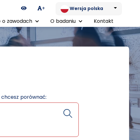
Ikona zmiany kontrastu
+
Wersja polska
 o zawodach
O badaniu
Kontakt
e chcesz porównać: