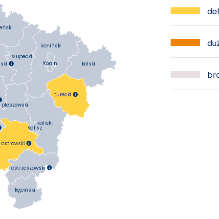
def
eński
duż
koniński
słupecki
Konin
kolski
ski

bra
turecki


pleszewski
kaliski
Kalisz

ostrowski

ostrzeszowski

kępiński