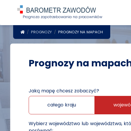
Prognoza zapotrzebowania na pracowników
POWRÓT DO STRONY GŁÓWNEJ
PROGNOZY
PROGNOZY NA MAPACH
Prognozy na mapac
Jaką mapę chcesz zobaczyć?
całego kraju
wojewó
Wybierz województwo lub województwa, kt
porównać: