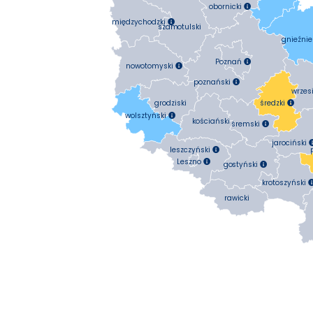
obornicki

międzychodzki

szamotulski
gnieźnie
Poznań

nowotomyski

poznański

wrzes
średzki
grodziski

wolsztyński

kościański
śremski

jarociński
leszczyński

Leszno

gostyński

krotoszyński
rawicki