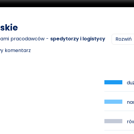
skie
ebami pracodawców -
spedytorzy i logistycy
Rozwiń
owy komentarz
duż
nad
rów