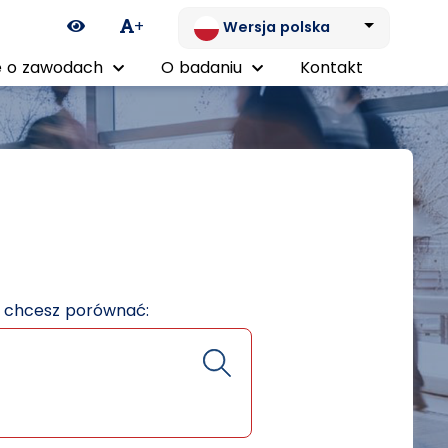
Ikona zmiany kontrastu
+
Wersja polska
 o zawodach
O badaniu
Kontakt
e chcesz porównać: