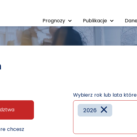
Prognozy
Publikacje
Dane
h
Wybierz rok lub lata któr
×
dztwa
2026
óre chcesz