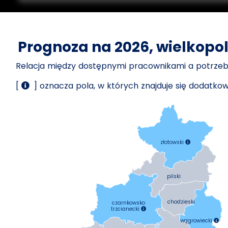
Prognoza na 2026, wielkopol
Relacja między dostępnymi pracownikami a potrz
[
] oznacza pola, w których znajduje się dodatk
złotowski

pilski
chodzieski
czarnkowsko
trzcianecki

wągrowiecki
