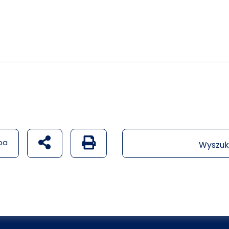
udostępnij na social mediach
Generuj wersję PDF strony
pa
Wyszuk