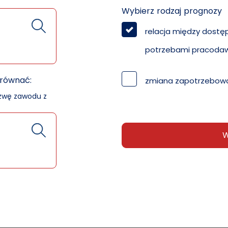
Wybierz rodzaj prognozy
relacja między dostę
potrzebami pracoda
orównać:
zmiana zapotrzebowa
azwę zawodu z
W