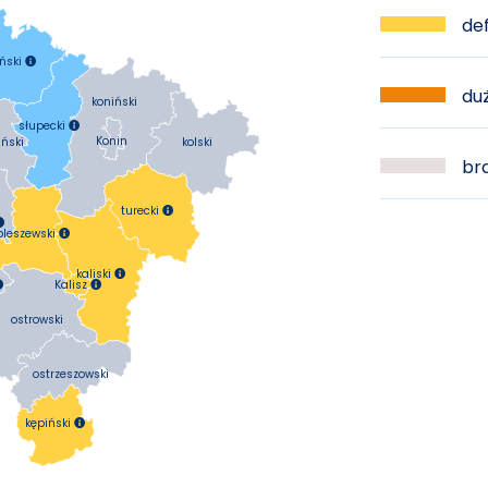
def
ński

duż
koniński
słupecki

Konin
kolski
iński
bra
turecki


pleszewski

kaliski

Kalisz


ostrowski
ostrzeszowski
kępiński
