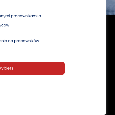
pnymi pracownikami a
wców
nia na pracowników
ybierz