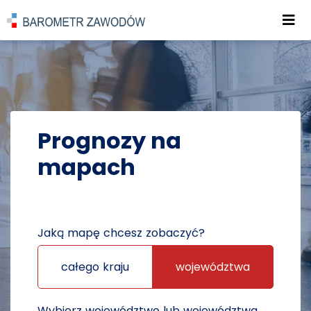
Roz
POWRÓT DO STRONY GŁÓWNEJ
PROGNOZY
PROGNOZY NA MAPACH
Prognozy na
mapach
Jaką mapę chcesz zobaczyć?
całego kraju
województwa
Wybierz województwo lub województwa,