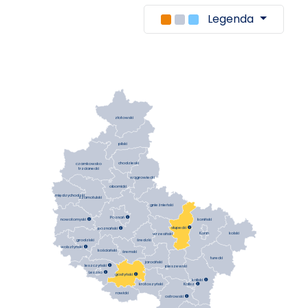
Legenda
złotowski
pilski
chodzieski
czarnkowsko
trzcianecki
wągrowiecki
obornicki
międzychodzki
szamotulski
gnieźnieński
Poznań

koniński
nowotomyski

słupecki

poznański

Konin
kolski
wrzesiński
średzki
grodziski
wolsztyński

kościański
śremski
turecki
jarociński
leszczyński

pleszewski
Leszno

gostyński

kaliski

krotoszyński
Kalisz

rawicki
ostrowski
