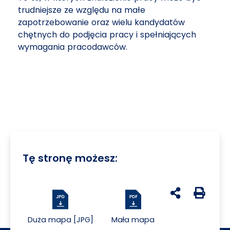
trudniejsze ze względu na małe
zapotrzebowanie oraz wielu kandydatów
chętnych do podjęcia pracy i spełniających
wymagania pracodawców.
Tę stronę możesz:
udostępnij na 
Generuj 
Duża mapa [JPG]
Mała mapa