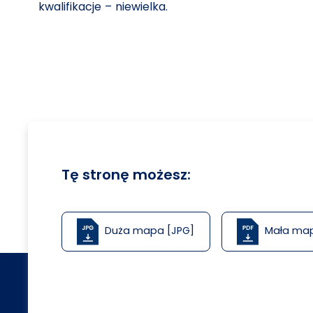
kwalifikacje – niewielka.
Tę stronę możesz:
Duża mapa [JPG]
Mała ma