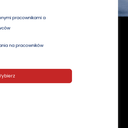
pnymi pracownikami a
wców
nia na pracowników
ybierz