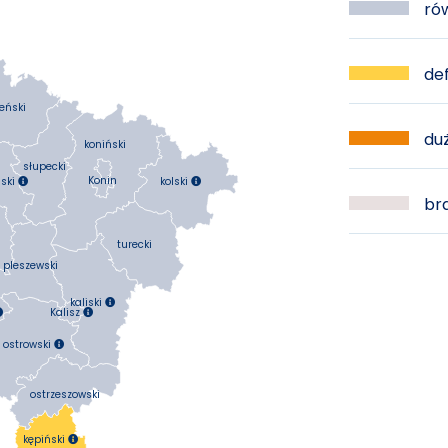
rów
def
eński
duż
koniński
słupecki
Konin
kolski
ski


bra
turecki
pleszewski
kaliski

Kalisz


ostrowski

ostrzeszowski
kępiński
