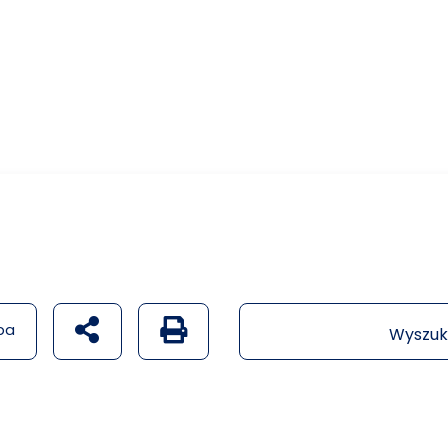
udostępnij na social mediach
Generuj wersję PDF strony
pa
Wyszuk