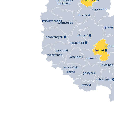
czarnkowsko
trzcianecki
wągrowiecki
obornicki
międzychodzki
szamotulski
gnieźni
Poznań

nowotomyski

poznański

wrzesiń
średzki
grodziski

wolsztyński
kościański
śremski
jarociński
leszczyński
Leszno
gostyński
krotoszyński
rawicki