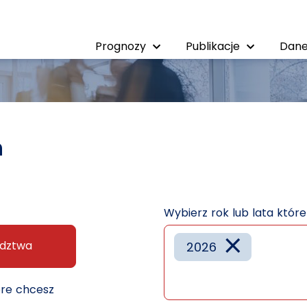
Prognozy
Publikacje
Dane
h
Wybierz rok lub lata któr
×
dztwa
2026
óre chcesz