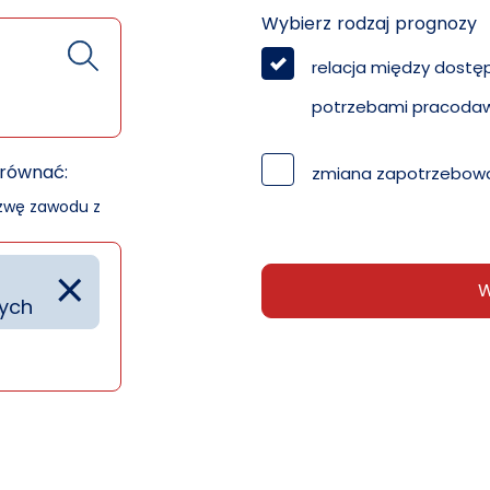
Wybierz rodzaj prognozy
relacja między dostę
potrzebami pracoda
orównać:
zmiana zapotrzebowa
azwę zawodu z
×
W
nych