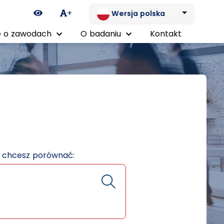
Ikona zmiany kontrastu
+
Wersja polska
 o zawodach
O badaniu
Kontakt
e chcesz porównać: