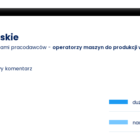
skie
ebami pracodawców -
operatorzy maszyn do produkcji
owy komentarz
duż
nad