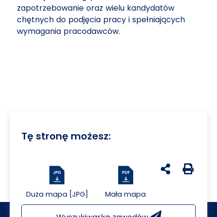
zapotrzebowanie oraz wielu kandydatów
chętnych do podjęcia pracy i spełniających
wymagania pracodawców.
Tę stronę możesz:
udostępnij na 
Generuj 
Duża mapa [JPG]
Mała mapa