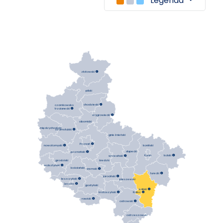
Legenda
złotowski

pilski
chodzieski

czarnkowsko
trzcianecki

wągrowiecki

obornicki
międzychodzki
szamotulski

gnieźnieński
Poznań

koniński
nowotomyski

słupecki
poznański

Konin
kolski

wrzesiński

średzki
grodziski
wolsztyński

kościański
śremski

turecki

jarociński

leszczyński

pleszewski
Leszno

gostyński
kaliski

krotoszyński

Kalisz

rawicki

ostrowski

ostrzeszowski