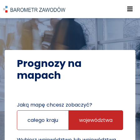
Roz
POWRÓT DO STRONY GŁÓWNEJ
PROGNOZY
PROGNOZY NA MAPACH
Prognozy na
mapach
Jaką mapę chcesz zobaczyć?
całego kraju
województwa
Wybierz województwo lub województwa,