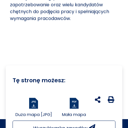
zapotrzebowanie oraz wielu kandydatów
chętnych do podjęcia pracy i spełniających
wymagania pracodawców.
Tę stronę możesz:
udostępnij na 
Generuj 
Duża mapa [JPG]
Mała mapa