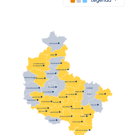
Legenda
złotowski

pilski

chodzieski

czarnkowsko
trzcianecki

wągrowiecki

obornicki

międzychodzki
szamotulski

gnieźnieński

Poznań

koniński
nowotomyski

słupecki

poznański

Konin
kolski

wrzesiński

średzki

grodziski

wolsztyński

kościański

śremski

turecki

jarociński

leszczyński

pleszewski

Leszno

gostyński

kaliski

krotoszyński

Kalisz

rawicki

ostrowski

ostrzeszowski
