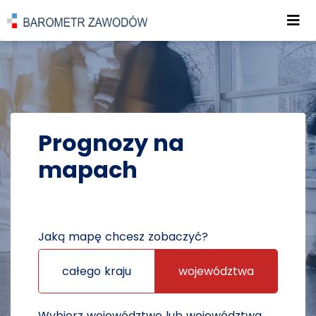
Roz
POWRÓT DO STRONY GŁÓWNEJ
PROGNOZY
PROGNOZY NA MAPACH
Prognozy na
mapach
Jaką mapę chcesz zobaczyć?
całego kraju
województwa
Wybierz województwo lub województwa,