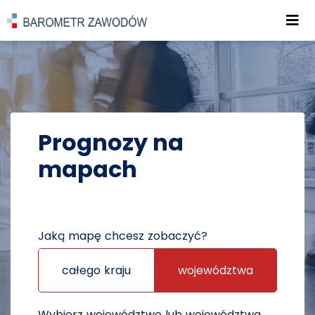
Roz
POWRÓT DO STRONY GŁÓWNEJ
PROGNOZY
PROGNOZY NA MAPACH
Prognozy na
mapach
Jaką mapę chcesz zobaczyć?
całego kraju
województwa
Wybierz województwo lub województwa,