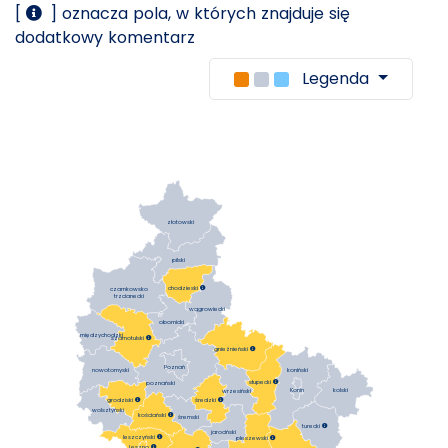
[
] oznacza pola, w których znajduje się
dodatkowy komentarz
Legenda
złotowski
pilski
chodzieski

czarnkowsko
trzcianecki
wągrowiecki
obornicki
międzychodzki
szamotulski

gnieźnieński

Poznań
koniński
nowotomyski
słupecki

poznański
Konin
kolski
wrzesiński
średzki

grodziski

wolsztyński
kościański

śremski
turecki

jarociński
leszczyński

pleszewski

Leszno
