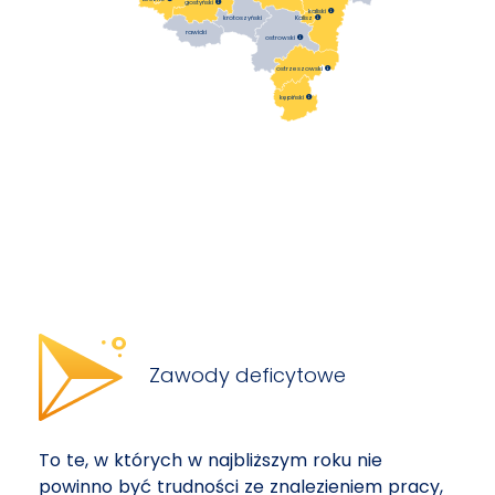
gostyński

kaliski

krotoszyński
Kalisz

rawicki
ostrowski

ostrzeszowski

kępiński

Zawody deficytowe
To te, w których w najbliższym roku nie
powinno być trudności ze znalezieniem pracy,