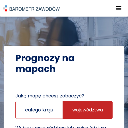
Roz
POWRÓT DO STRONY GŁÓWNEJ
PROGNOZY
PROGNOZY NA MAPACH
Prognozy na
mapach
Jaką mapę chcesz zobaczyć?
całego kraju
województwa
Wybierz województwo lub województwa,