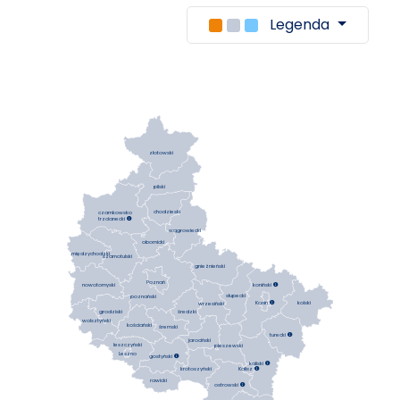
Legenda
złotowski
pilski
chodzieski
czarnkowsko
trzcianecki

wągrowiecki
obornicki
międzychodzki
szamotulski
gnieźnieński
Poznań
koniński

nowotomyski
słupecki
poznański
Konin

kolski
wrzesiński
średzki
grodziski
wolsztyński
kościański
śremski
turecki

jarociński
leszczyński
pleszewski
Leszno
gostyński

kaliski

krotoszyński
Kalisz

rawicki
ostrowski
