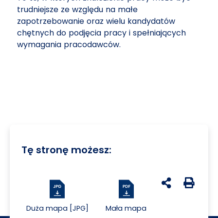
trudniejsze ze względu na małe
zapotrzebowanie oraz wielu kandydatów
chętnych do podjęcia pracy i spełniających
wymagania pracodawców.
Tę stronę możesz:
udostępnij na 
Generuj 
Duża mapa [JPG]
Mała mapa