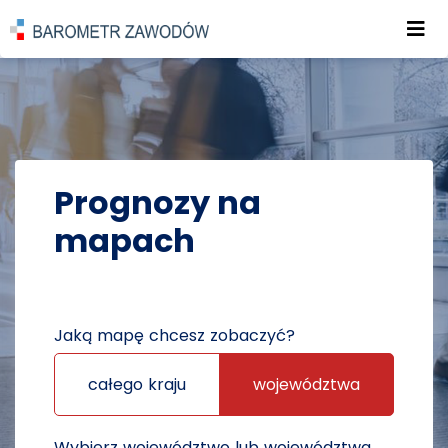
Roz
POWRÓT DO STRONY GŁÓWNEJ
PROGNOZY
PROGNOZY NA MAPACH
Prognozy na
mapach
Jaką mapę chcesz zobaczyć?
całego kraju
województwa
Wybierz województwo lub województwa,