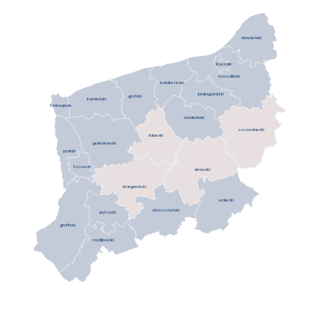
sławieński
Koszalin
koszaliński
kołobrzeski
białogardzki
gryficki
kamieński
Świnoujście
świdwiński
szczecinecki
łobeski
goleniowski
policki
Szczecin
drawski
stargardzki
wałecki
choszczeński
pyrzycki
gryfiński
myśliborski