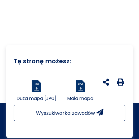
Tę stronę możesz:
udostępnij na 
Generuj 
Duża mapa [JPG]
Mała mapa
Wyszukiwarka zawodów