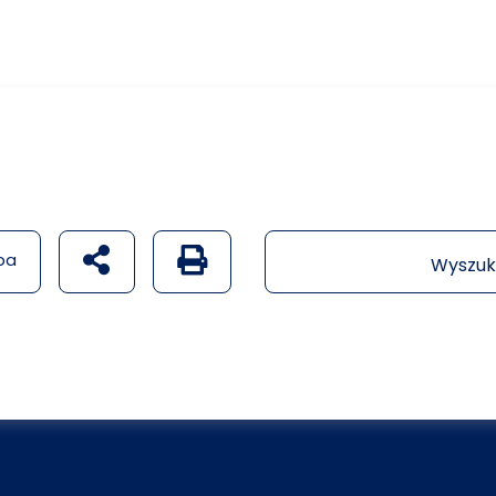
udostępnij na social mediach
Generuj wersję PDF strony
pa
Wyszuk