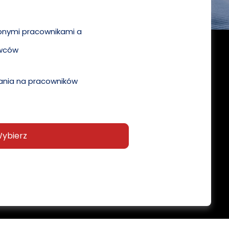
pnymi pracownikami a
wców
nia na pracowników
ybierz