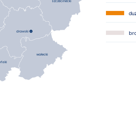
szczecinecki
duż
drawski

bra
wałecki
eński