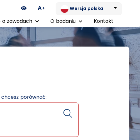
Ikona zmiany kontrastu
+
Wersja polska
 o zawodach
O badaniu
Kontakt
e chcesz porównać: