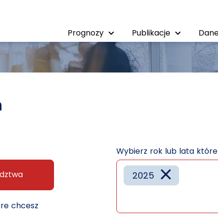
Prognozy
Publikacje
Dane
h
Wybierz rok lub lata któr
×
dztwa
2025
óre chcesz