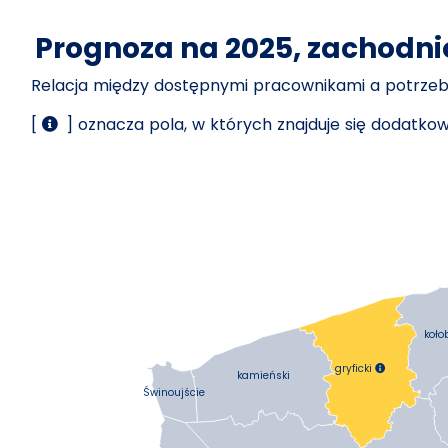
Prognoza na 2025, zachodn
Relacja między dostępnymi pracownikami a potrz
[
] oznacza pola, w których znajduje się dodatk
koło
gryficki

kamieński
Świnoujście