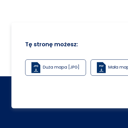
Tę stronę możesz:
Duża mapa [JPG]
Mała ma