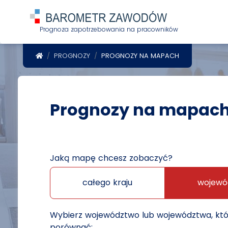
Prognoza zapotrzebowania na pracowników
POWRÓT DO STRONY GŁÓWNEJ
PROGNOZY
PROGNOZY NA MAPACH
Prognozy na mapac
Jaką mapę chcesz zobaczyć?
całego kraju
wojewó
Wybierz województwo lub województwa, kt
porównać: