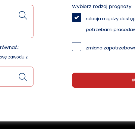
Wybierz rodzaj prognozy
relacja między dostę
potrzebami pracoda
orównać:
zmiana zapotrzebowa
azwę zawodu z
W