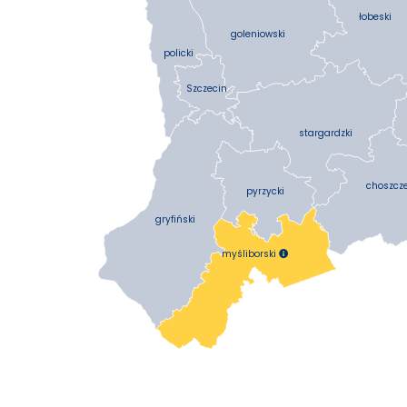
łobeski
goleniowski
policki
Szczecin
stargardzki
choszcz
pyrzycki
gryfiński
myśliborski
