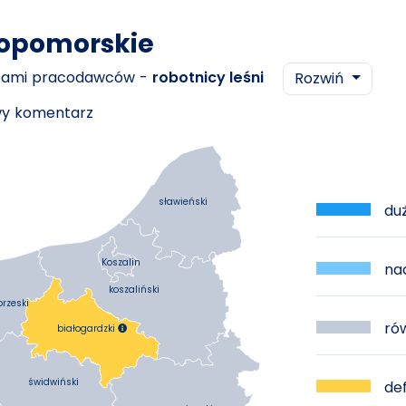
iopomorskie
ebami pracodawców -
robotnicy leśni
Rozwiń
owy komentarz
sławieński
duż
Koszalin
nad
koszaliński
brzeski
rów
białogardzki

świdwiński
def