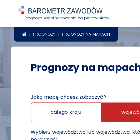
Prognoza zapotrzebowania na pracowników
POWRÓT DO STRONY GŁÓWNEJ
PROGNOZY
PROGNOZY NA MAPACH
Prognozy na mapac
Jaką mapę chcesz zobaczyć?
całego kraju
wojewó
Wybierz województwo lub województwa, kt
porównać: