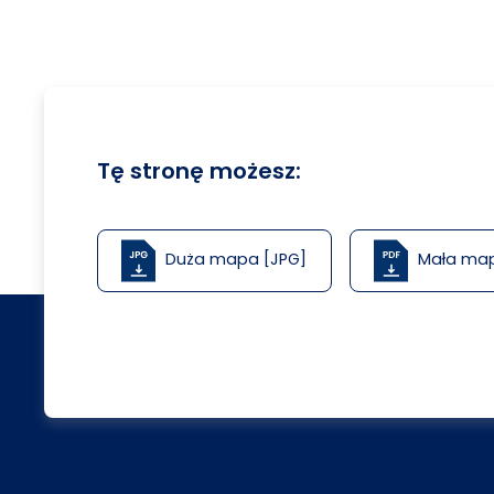
Tę stronę możesz:
Duża mapa [JPG]
Mała ma