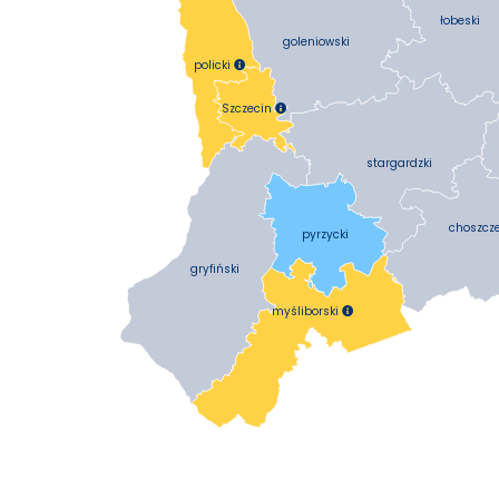
łobeski
goleniowski
policki

Szczecin

stargardzki
choszcz
pyrzycki
gryfiński
myśliborski
