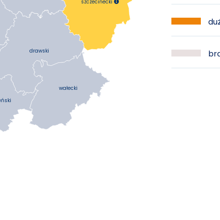
szczecinecki

duż
drawski
bra
wałecki
eński