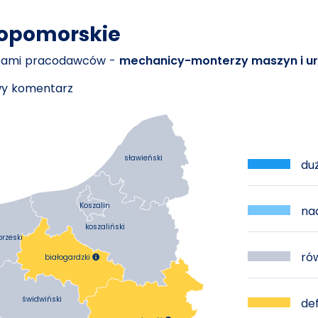
iopomorskie
ebami pracodawców -
mechanicy-monterzy maszyn i u
owy komentarz
sławieński
duż
Koszalin
nad
koszaliński
brzeski
rów
białogardzki

świdwiński
def