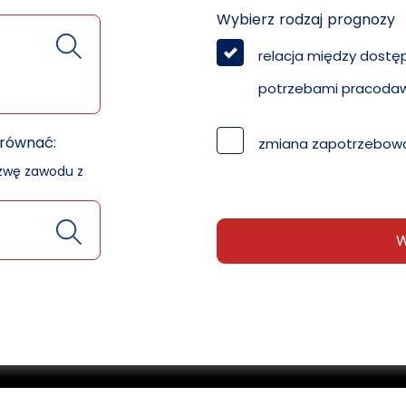
Wybierz rodzaj prognozy
relacja między dostę
potrzebami pracoda
orównać:
zmiana zapotrzebowa
azwę zawodu z
W