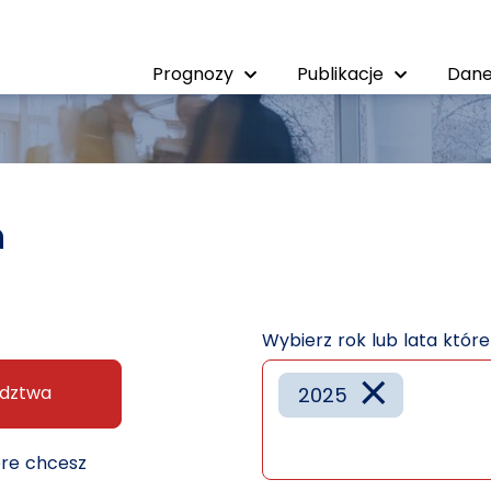
Prognozy
Publikacje
Dane
h
Wybierz rok lub lata któr
×
dztwa
2025
óre chcesz