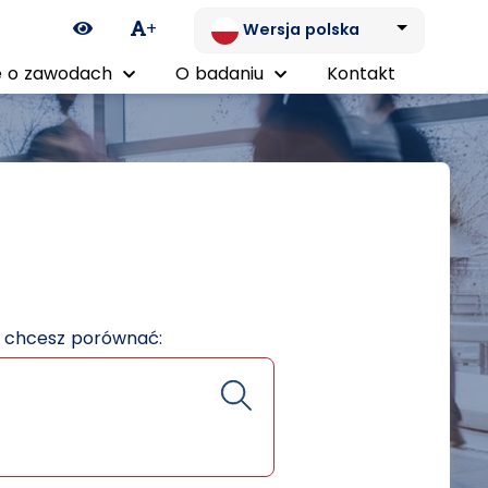
Ikona zmiany kontrastu
+
Wersja polska
 o zawodach
O badaniu
Kontakt
e chcesz porównać: