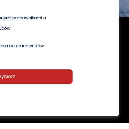
pnymi pracownikami a
wców
nia na pracowników
ybierz