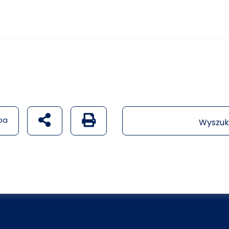
udostępnij na social mediach
Generuj wersję PDF strony
pa
Wyszuk