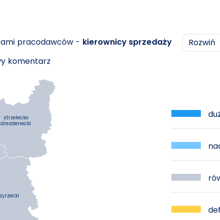
ebami pracodawców -
kierownicy sprzedaży
Rozwiń
owy komentarz
duż
strzelecko
drezdenecki
nad
rów
yrzecki
def