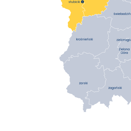
słubicki

świebodziń
krośnieński
zielonogó
Zielona
Góra
żarski
żagański