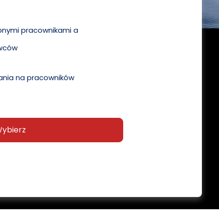
pnymi pracownikami a
wców
nia na pracowników
ybierz