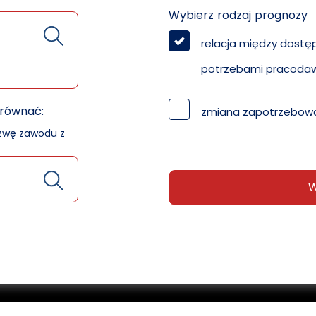
Wybierz rodzaj prognozy
relacja między dostę
potrzebami pracoda
orównać:
zmiana zapotrzebowa
azwę zawodu z
W