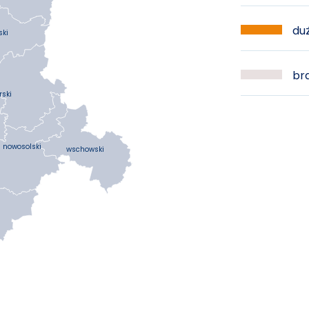
duż
ski
bra
rski
nowosolski
wschowski