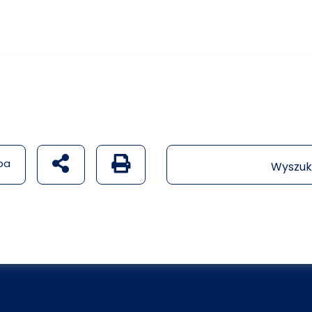
udostępnij na social mediach
Generuj wersję PDF strony
pa
Wyszuk