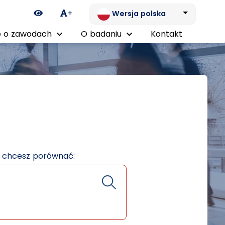
Ikona zmiany kontrastu
+
Wersja polska
 o zawodach
O badaniu
Kontakt
e chcesz porównać: