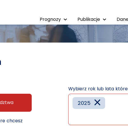
Prognozy
Publikacje
Dane
h
Wybierz rok lub lata któr
×
dztwa
2025
óre chcesz