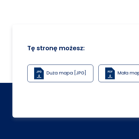
Tę stronę możesz:
Duża mapa [JPG]
Mała ma