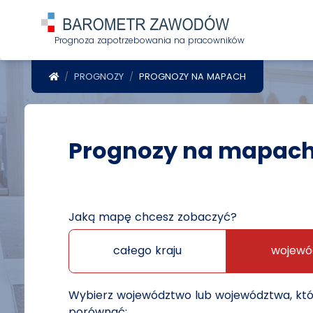
Prognoza zapotrzebowania na pracowników
POWRÓT DO STRONY GŁÓWNEJ
PROGNOZY
PROGNOZY NA MAPACH
Prognozy na mapac
Jaką mapę chcesz zobaczyć?
całego kraju
wojewó
Wybierz województwo lub województwa, kt
porównać: