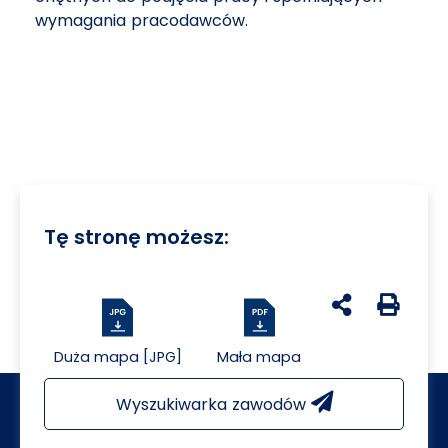
wymagania pracodawców.
Tę stronę możesz:
udostępnij na 
Generuj 
Duża mapa [JPG]
Mała mapa
Wyszukiwarka zawodów