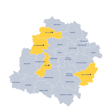
kutnowski
łowicki
łęczycki

Skierniewice
zgierski
skierniewicki
poddębicki

brzeziński
Łódź
rawski
łódzki
pabianicki
wschodni
zduńskowolski
tomaszowski
sieradzki
łaski

Piotrków
opoczyński

Trybunalski
bełchatowski
piotrkowski
wieruszowski
wieluński
pajęczański
radomszczański