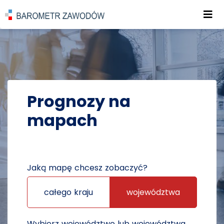
Roz
POWRÓT DO STRONY GŁÓWNEJ
PROGNOZY
PROGNOZY NA MAPACH
Prognozy na
mapach
Jaką mapę chcesz zobaczyć?
całego kraju
województwa
Wybierz województwo lub województwa,