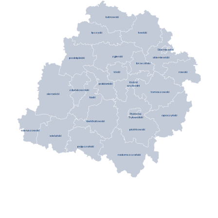
kutnowski
łowicki
łęczycki
Skierniewice
zgierski
skierniewicki
poddębicki
brzeziński
Łódź
rawski
łódzki
pabianicki
wschodni
zduńskowolski
tomaszowski
sieradzki
łaski
Piotrków
opoczyński
Trybunalski
bełchatowski
piotrkowski
wieruszowski
wieluński
pajęczański
radomszczański