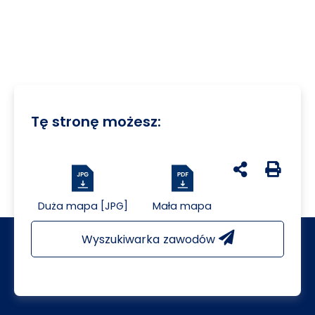
Tę stronę możesz:
udostępnij na 
Generuj 
Duża mapa [JPG]
Mała mapa
Wyszukiwarka zawodów