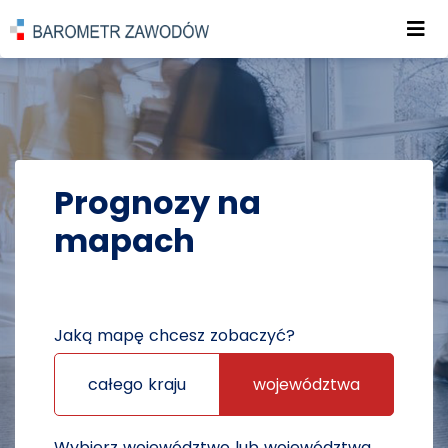
Roz
POWRÓT DO STRONY GŁÓWNEJ
PROGNOZY
PROGNOZY NA MAPACH
Prognozy na
mapach
Jaką mapę chcesz zobaczyć?
całego kraju
województwa
Wybierz województwo lub województwa,