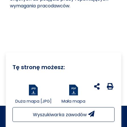
wymagania pracodawców.
Tę stronę możesz:
udostępnij na 
Generuj 
Duża mapa [JPG]
Mała mapa
Wyszukiwarka zawodów