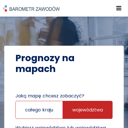
Roz
POWRÓT DO STRONY GŁÓWNEJ
PROGNOZY
PROGNOZY NA MAPACH
Prognozy na
mapach
Jaką mapę chcesz zobaczyć?
całego kraju
województwa
Wybierz województwo lub województwa,