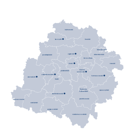
kutnowski
łowicki
łęczycki

Skierniewice
zgierski

skierniewicki
poddębicki
brzeziński
Łódź

rawski
łódzki
pabianicki
wschodni

zduńskowolski

tomaszowski

sieradzki

łaski
Piotrków
opoczyński
Trybunalski
bełchatowski

piotrkowski
wieruszowski
wieluński
pajęczański
radomszczański