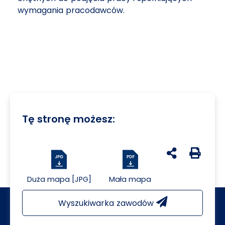
wymagania pracodawców.
Tę stronę możesz:
udostępnij na 
Generuj 
Duża mapa [JPG]
Mała mapa
Wyszukiwarka zawodów