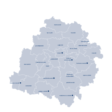
kutnowski
łowicki
łęczycki
Skierniewice
zgierski
skierniewicki
poddębicki
brzeziński
Łódź

rawski
łódzki
pabianicki
wschodni

zduńskowolski
tomaszowski

sieradzki
łaski
Piotrków
opoczyński
Trybunalski
bełchatowski

piotrkowski
wieruszowski

wieluński
pajęczański

radomszczański
