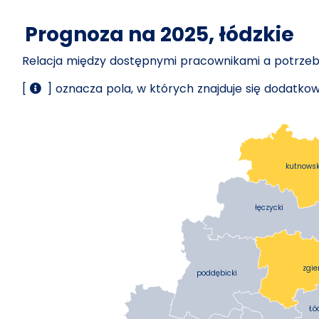
Prognoza na 2025, łódzkie
Relacja między dostępnymi pracownikami a potrz
[
] oznacza pola, w których znajduje się dodatk
kutnowsk
łęczycki
zgie
poddębicki
Łó