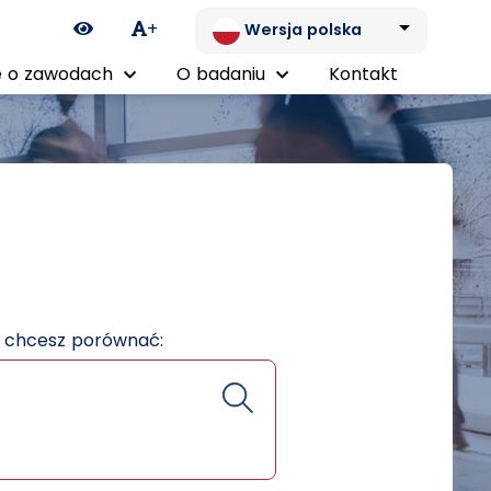
Ikona zmiany kontrastu
+
Wersja polska
 o zawodach
O badaniu
Kontakt
e chcesz porównać: