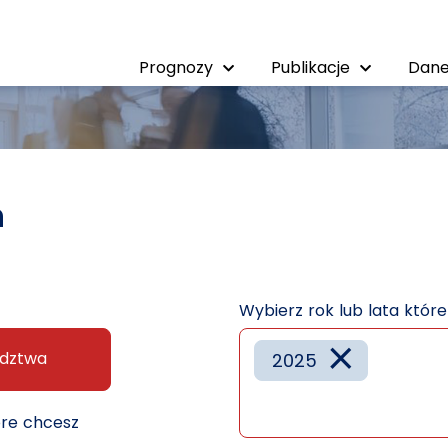
Prognozy
Publikacje
Dane
h
Wybierz rok lub lata któr
×
dztwa
2025
óre chcesz