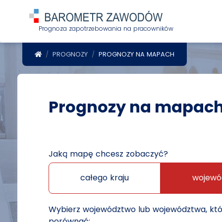
Prognoza zapotrzebowania na pracowników
POWRÓT DO STRONY GŁÓWNEJ
PROGNOZY
PROGNOZY NA MAPACH
Prognozy na mapac
Jaką mapę chcesz zobaczyć?
całego kraju
wojewó
Wybierz województwo lub województwa, kt
porównać: