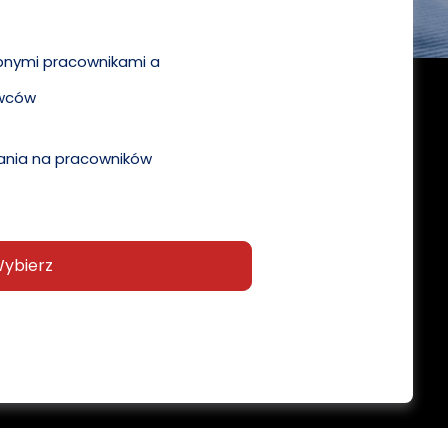
pnymi pracownikami a
wców
nia na pracowników
ybierz