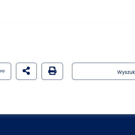
udostępnij na social mediach
Generuj wersję PDF strony
pa
Wyszuk