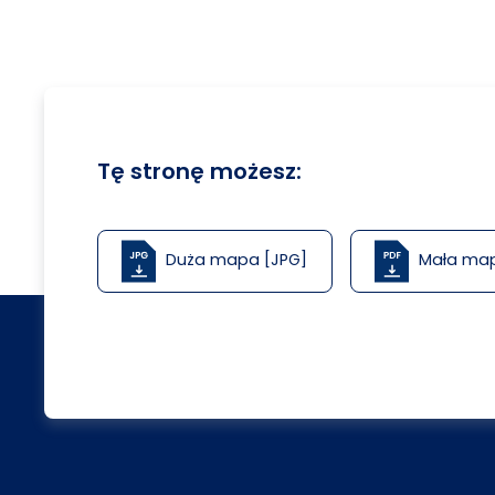
Tę stronę możesz:
Duża mapa [JPG]
Mała ma