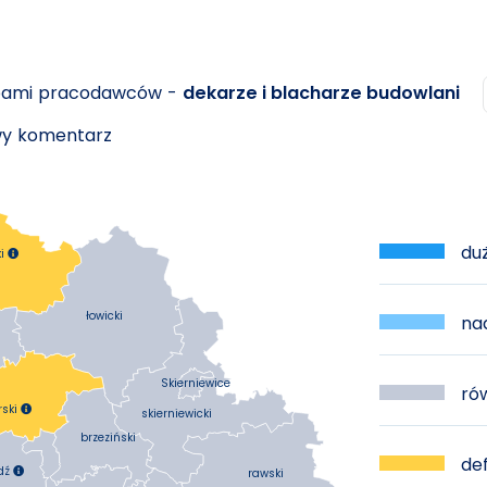
ebami pracodawców -
dekarze i blacharze budowlani
owy komentarz
duż
i

łowicki
nad
Skierniewice
rów
rski

skierniewicki
brzeziński
def
dź
rawski
