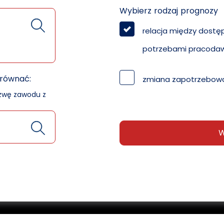
Wybierz rodzaj prognozy
relacja między dostę
potrzebami pracoda
orównać:
zmiana zapotrzebowa
azwę zawodu z
W