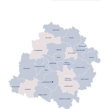
kutnowski
łowicki
łęczycki
Skierniewice
zgierski
skierniewicki
poddębicki
brzeziński
Łódź
rawski
łódzki
pabianicki
wschodni
zduńskowolski
tomaszowski
sieradzki
łaski
Piotrków
opoczyński
Trybunalski
bełchatowski

piotrkowski
wieruszowski
wieluński
pajęczański
radomszczański