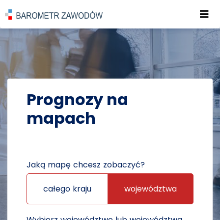
Roz
POWRÓT DO STRONY GŁÓWNEJ
PROGNOZY
PROGNOZY NA MAPACH
Prognozy na
mapach
Jaką mapę chcesz zobaczyć?
całego kraju
województwa
Wybierz województwo lub województwa,