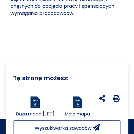
chętnych do podjęcia pracy i spełniających
wymagania pracodawców.
Tę stronę możesz:
udostępnij na 
Generuj 
Duża mapa [JPG]
Mała mapa
Wyszukiwarka zawodów