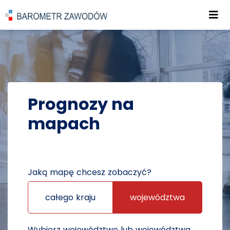
Roz
POWRÓT DO STRONY GŁÓWNEJ
PROGNOZY
PROGNOZY NA MAPACH
Prognozy na
mapach
Jaką mapę chcesz zobaczyć?
całego kraju
województwa
Wybierz województwo lub województwa,