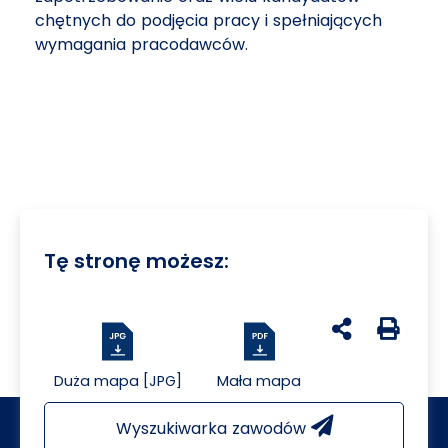
chętnych do podjęcia pracy i spełniających
wymagania pracodawców.
Tę stronę możesz:
udostępnij na 
Generuj 
Duża mapa [JPG]
Mała mapa
Wyszukiwarka zawodów