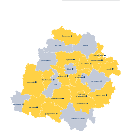
kutnowski

łowicki
łęczycki
Skierniewice

zgierski

skierniewicki

poddębicki
brzeziński

Łódź

rawski

łódzki
pabianicki

wschodni

zduńskowolski

tomaszowski
sieradzki

łaski
Piotrków
opoczyński

Trybunalski

bełchatowski

piotrkowski

wieruszowski
wieluński

pajęczański

radomszczański