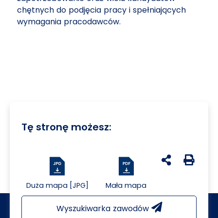
chętnych do podjęcia pracy i spełniających
wymagania pracodawców.
Tę stronę możesz:
udostępnij na 
Generuj 
Duża mapa [JPG]
Mała mapa
Wyszukiwarka zawodów