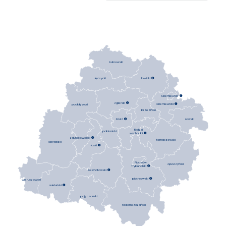
kutnowski
łowicki

łęczycki
Skierniewice

zgierski

skierniewicki

poddębicki
brzeziński
Łódź

rawski
łódzki
pabianicki
wschodni

zduńskowolski

tomaszowski
sieradzki
łaski

Piotrków
opoczyński
Trybunalski

bełchatowski

piotrkowski

wieruszowski
wieluński

pajęczański
radomszczański