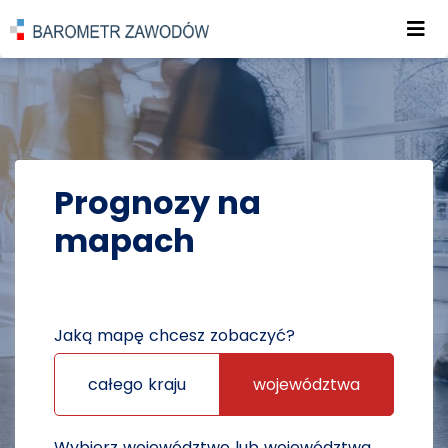
Roz
POWRÓT DO STRONY GŁÓWNEJ
PROGNOZY
PROGNOZY NA MAPACH
Prognozy na
mapach
Jaką mapę chcesz zobaczyć?
całego kraju
województwa
Wybierz województwo lub województwa,