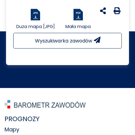
udostępnij na 
Generuj 
Duża mapa [JPG]
Mała mapa
Wyszukiwarka zawodów
PROGNOZY
Mapy