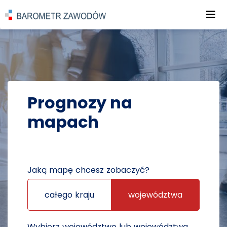
Roz
POWRÓT DO STRONY GŁÓWNEJ
PROGNOZY
PROGNOZY NA MAPACH
Prognozy na
mapach
Jaką mapę chcesz zobaczyć?
całego kraju
województwa
Wybierz województwo lub województwa,