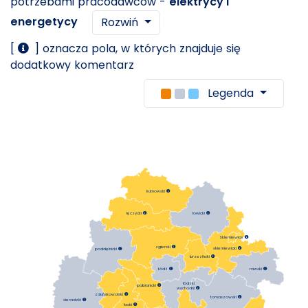
potrzebami pracodawców -
elektrycy i
energetycy
Rozwiń
[
] oznacza pola, w których znajduje się
dodatkowy komentarz
Legenda
kutnowski

łowicki

łęczycki

Skierniewice

zgierski

skierniewicki

poddębicki

brzeziński

Łódź

rawski

łódzki
pabianicki

wschodni

zduńskowolski

tomaszowski

sieradzki

łaski
