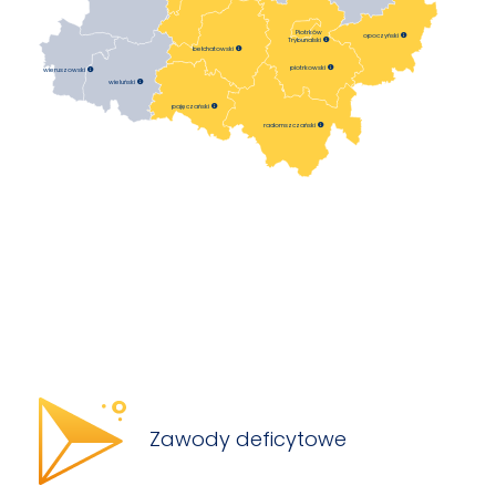
Piotrków
opoczyński

Trybunalski

bełchatowski

piotrkowski

wieruszowski

wieluński

pajęczański

radomszczański

Zawody deficytowe