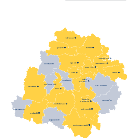
kutnowski

łowicki

łęczycki

Skierniewice

zgierski

skierniewicki

poddębicki
brzeziński

Łódź

rawski

łódzki
pabianicki
wschodni

zduńskowolski
tomaszowski
sieradzki

łaski

Piotrków
opoczyński
Trybunalski

bełchatowski

piotrkowski

wieruszowski
wieluński

pajęczański
radomszczański
