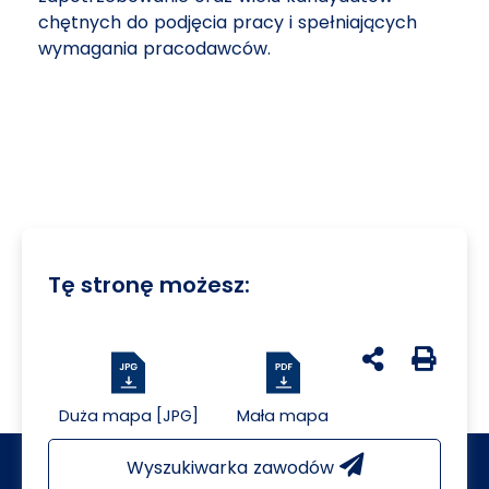
chętnych do podjęcia pracy i spełniających
wymagania pracodawców.
Tę stronę możesz:
udostępnij na 
Generuj 
Duża mapa [JPG]
Mała mapa
Wyszukiwarka zawodów