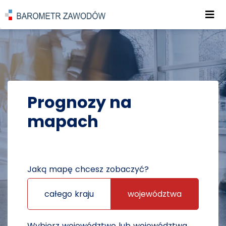
Roz
POWRÓT DO STRONY GŁÓWNEJ
PROGNOZY
PROGNOZY NA MAPACH
Prognozy na
mapach
Jaką mapę chcesz zobaczyć?
całego kraju
województwa
Wybierz województwo lub województwa,