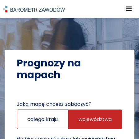
Roz
POWRÓT DO STRONY GŁÓWNEJ
PROGNOZY
PROGNOZY NA MAPACH
Prognozy na
mapach
Jaką mapę chcesz zobaczyć?
całego kraju
województwa
Wybierz województwo lub województwa,