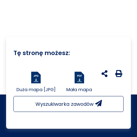
Tę stronę możesz:
udostępnij na 
Generuj 
Duża mapa [JPG]
Mała mapa
Wyszukiwarka zawodów