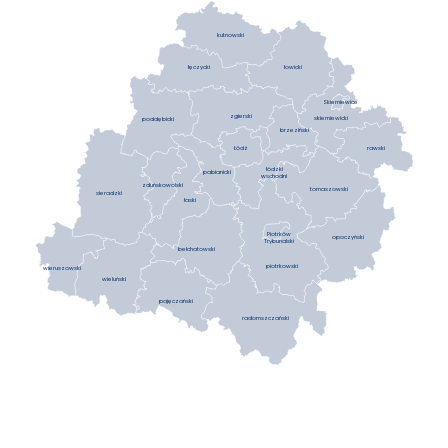
kutnowski
łowicki
łęczycki
Skierniewice
zgierski
skierniewicki
poddębicki
brzeziński
Łódź
rawski
łódzki
pabianicki
wschodni
zduńskowolski
tomaszowski
sieradzki
łaski
Piotrków
opoczyński
Trybunalski
bełchatowski
piotrkowski
wieruszowski
wieluński
pajęczański
radomszczański