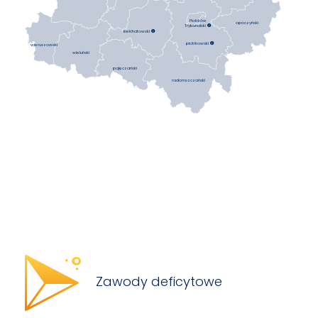
Piotrków
opoczyński
Trybunalski

bełchatowski

piotrkowski

wieruszowski
wieluński
pajęczański
radomszczański
Zawody deficytowe