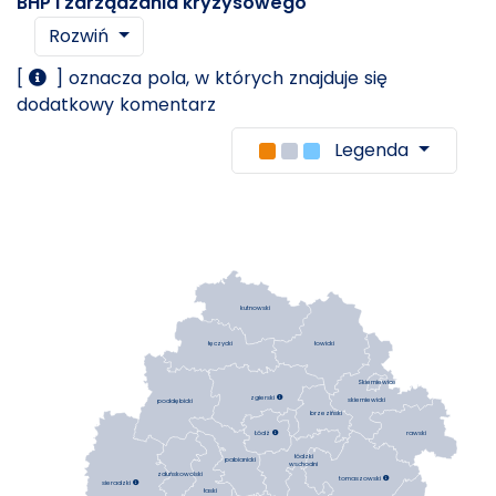
BHP i zarządzania kryzysowego
Rozwiń
[
] oznacza pola, w których znajduje się
dodatkowy komentarz
Legenda
kutnowski
łowicki
łęczycki
Skierniewice
zgierski

skierniewicki
poddębicki
brzeziński
Łódź

rawski
łódzki
pabianicki
wschodni
zduńskowolski
tomaszowski

sieradzki

łaski