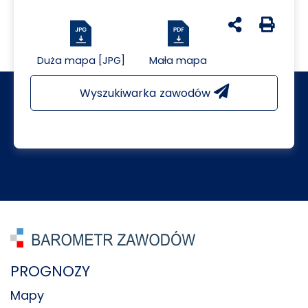
udostępnij na 
Generuj 
Duża mapa [JPG]
Mała mapa
Wyszukiwarka zawodów
PROGNOZY
Mapy