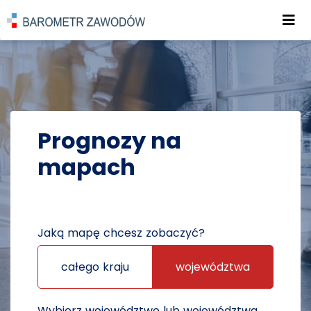
Roz
POWRÓT DO STRONY GŁÓWNEJ
PROGNOZY
PROGNOZY NA MAPACH
Prognozy na
mapach
Jaką mapę chcesz zobaczyć?
całego kraju
województwa
Wybierz województwo lub województwa,