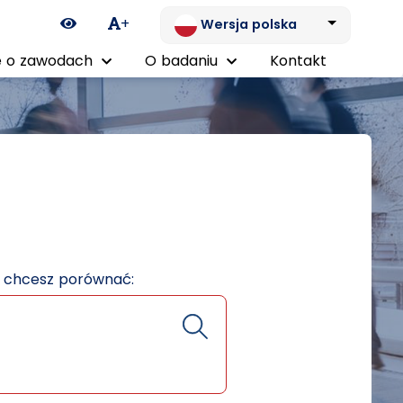
Ikona zmiany kontrastu
+
Wersja polska
 o zawodach
O badaniu
Kontakt
e chcesz porównać: