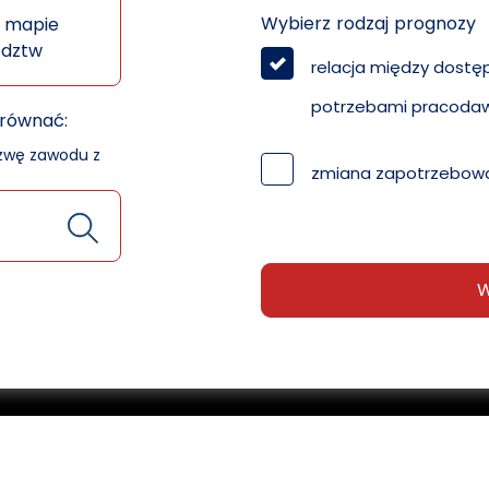
Wybierz rodzaj prognozy
 mapie
ództw
relacja między dostę
potrzebami pracoda
orównać:
azwę zawodu z
zmiana zapotrzebowa
W