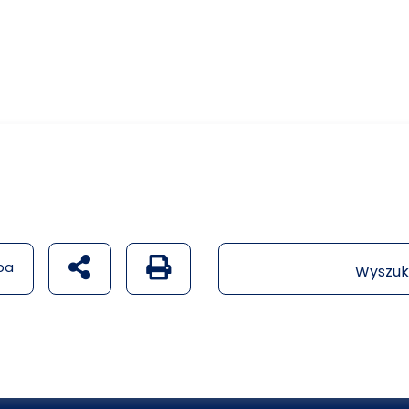
udostępnij na social mediach
Generuj wersję PDF strony
pa
Wyszuk