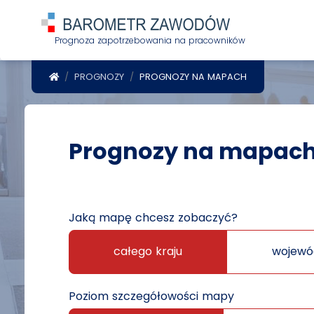
Prognoza zapotrzebowania na pracowników
POWRÓT DO STRONY GŁÓWNEJ
PROGNOZY
PROGNOZY NA MAPACH
Prognozy na mapac
Jaką mapę chcesz zobaczyć?
całego kraju
wojewó
Poziom szczegółowości mapy