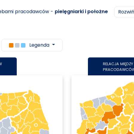
rzebami pracodawców -
pielęgniarki i położne
Rozwi
Legenda
W
RELACJA MIĘDZ
PRACODAWCÓ