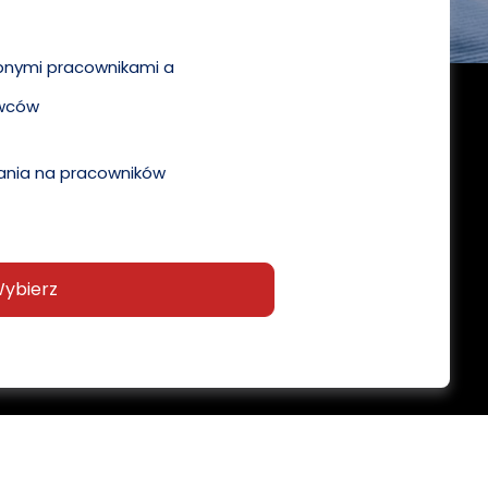
pnymi pracownikami a
wców
nia na pracowników
ybierz