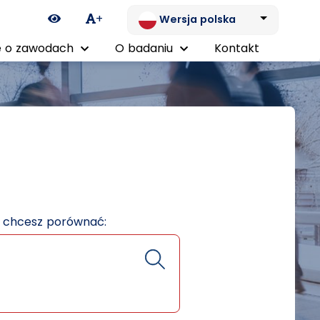
Ikona zmiany kontrastu
+
Wersja polska
 o zawodach
O badaniu
Kontakt
e chcesz porównać: