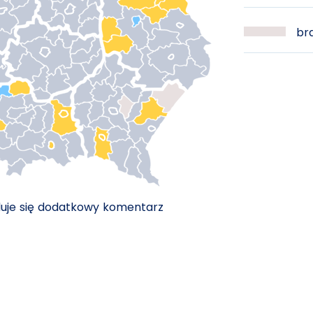
bra
duje się dodatkowy komentarz