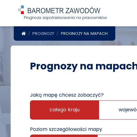
Prognoza zapotrzebowania na pracowników
POWRÓT DO STRONY GŁÓWNEJ
PROGNOZY
PROGNOZY NA MAPACH
Prognozy na mapac
Jaką mapę chcesz zobaczyć?
całego kraju
wojewó
Poziom szczegółowości mapy