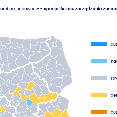
ebami pracodawców -
specjaliści ds. zarządzania zasoba
duż
nad
rów
def
duż