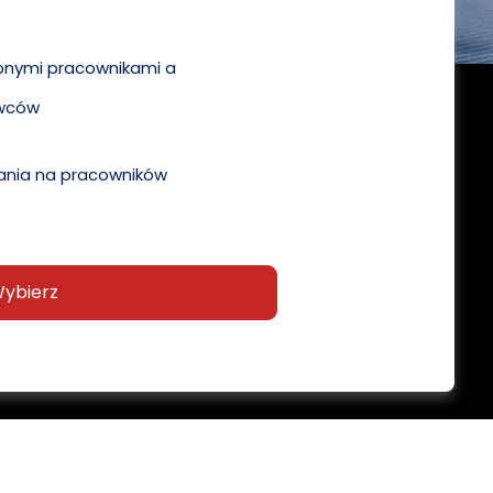
pnymi pracownikami a
wców
nia na pracowników
ybierz