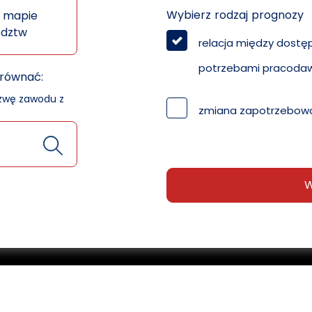
Wybierz rodzaj prognozy
 mapie
ództw
relacja między dostę
potrzebami pracoda
orównać:
azwę zawodu z
zmiana zapotrzebowa
W