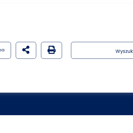
udostępnij na social mediach
Generuj wersję PDF strony
pa
Wyszuk